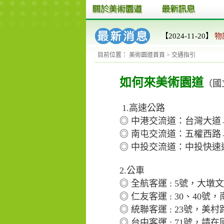
【2024-11-20】
物
目前位置：
美術園道首頁
>
交通指引
如何來美術園道
（國
1.高速公路
◎ 中港交流道：台灣大
◎ 南屯交流道：五權西路
◎ 中投交流道：中投快
2.公車
◎ 全航客運 : 5號，大
◎
仁友客運 : 30、40
◎
統聯客運 : 23號，
◎
台中客運 : 71號，請