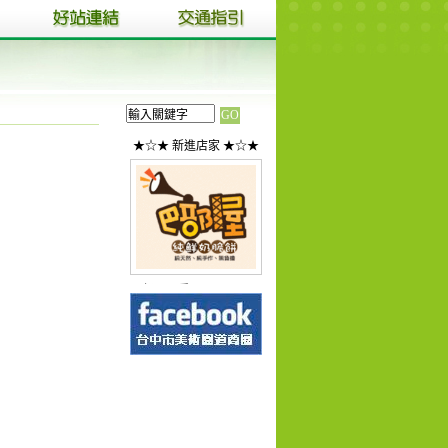
★☆★ 新進店家 ★☆★
一米麥食品
1
2
3