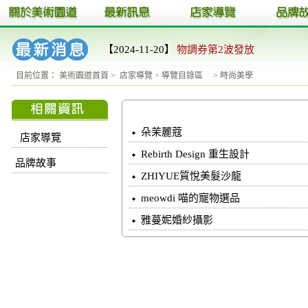
【2024-11-20】
物調券第2波發放
目前位置：
美術園道首頁
>
店家導覽
>
導覽目錄區
>
時尚美學
朵茉麗蔻
店家導覽
Rebirth Design 重生設計
品牌故事
ZHIYUE質悅美髮沙龍
meowdi 喵的寵物選品
雅蔓妮婚紗攝影