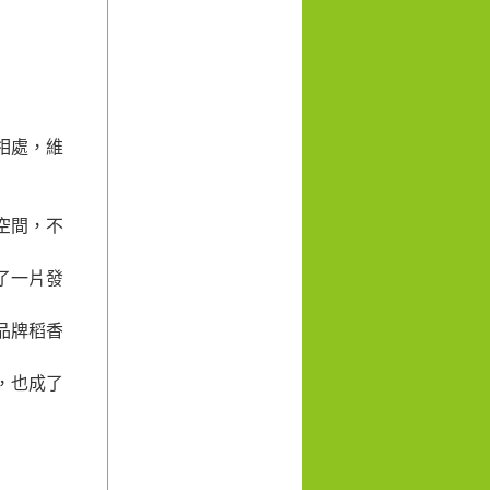
相處，維
空間，不
了一片發
品牌稻香
，也成了