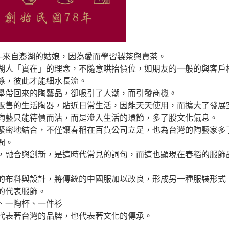
─來自澎湖的姑娘，因為愛而學習製茶與賣茶。
湖人「實在」的理念，不隨意哄抬價位，如朋友的一般的與客戶
係，彼此才能細水長流。
舉帶回來的陶藝品，卻吸引了人潮，而引發商機。
販售的生活陶器，貼近日常生活，因能天天使用，而擴大了發展
陶藝只能待價而沽，而是滲入生活的環節，多了股文化氣息。
緊密地結合，不僅讓春稻在百貨公司立足，也為台灣的陶藝家多
間。
，融合與創新，是這時代常見的詞句，而這也顯現在春稻的服飾
的布料與設計，將傳統的中國服加以改良，形成另一種服裝形式
的代表服飾。
、一陶杯、一件衫
代表著台灣的品牌，也代表著文化的傳承。