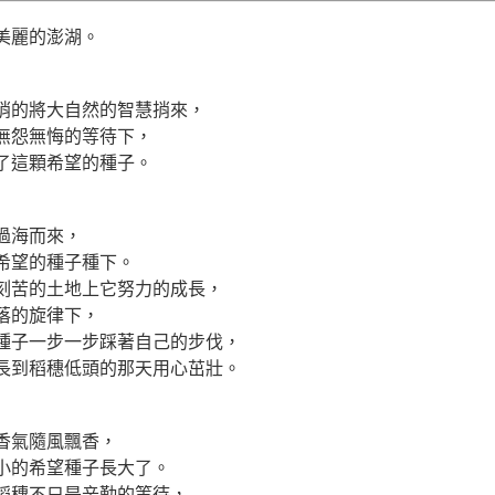
美麗的澎湖。
悄的將大自然的智慧捎來，
無怨無悔的等待下，
了這顆希望的種子。
過海而來，
希望的種子種下。
刻苦的土地上它努力的成長，
落的旋律下，
種子一步一步踩著自己的步伐，
長到稻穗低頭的那天用心茁壯。
香氣隨風飄香，
小的希望種子長大了。
稻穗不只是辛勤的等待，