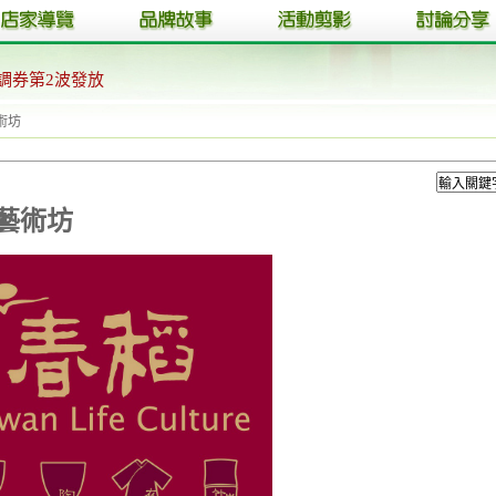
調券第2波發放
術坊
藝術坊