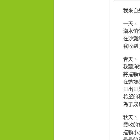
我來自
一天，
潮水悄
在沙灘
我收到
春天。
我飄洋
將這顆
在這塊
日出日
希望的
為了成
秋天。
豐收的
這顆小
纍纍的