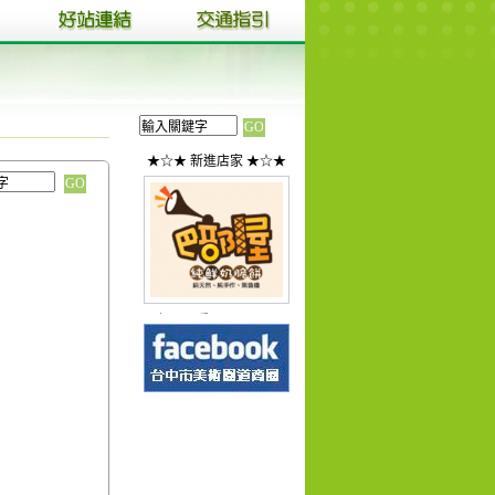
★☆★ 新進店家 ★☆★
巴部屋工房(Ba...
1
2
3