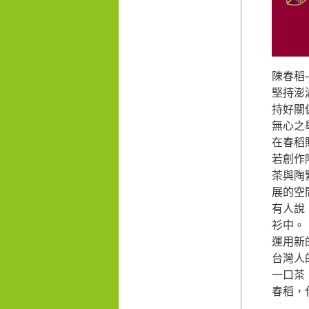
陳春稻
堅持澎
持好關
無心之
在春稻
若創作
茶與陶
展的空
有人說
衫中。
運用新
台灣人
一口茶
春稻，